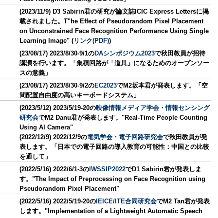
(2023/11/9) D3 Sabirin君の研究が論文誌ICIC Express Lettersに掲
載されました。T"he Effect of Pseudorandom Pixel Placement
on Unconstrained Face Recognition Performance Using Single
Learning Image" (
リンク(PDF)
)
(23/08/17) 2023/8/30-9/1の
DAシンポジウム2023
で秋田教員が招待
講演を行います。「集積回路が「道具」になるためのオープンソー
スの意義」
(23/08/17) 2023/8/30-9/2の
EC2023
でM2坂本君が発表します。「空
間配置自由度の高いキーボードシステム」
(2023/5/12) 2023/5/19-20の
映像情報メディア学会・情報センシング
研究会
でM2 Danu君が発表します。"Real-Time People Counting
Using AI Camera"
(2022/12/9) 2022/12/9の
電気学会・電子回路研究会
で秋田教員が発
表します。「日本での電子回路の導入教育の可能性：中国との比較
を通して」
(2022/5/16) 2022/6/1-3の
IWSSIP2022
でD1 Sabirin君が発表しま
す。"The Impact of Preprocessing on Face Recognition using
Pseudorandom Pixel Placement"
(2022/5/16) 2022/5/19-20の
IEICE/ITE合同研究会
でM2 Tan君が発表
します。"Implementation of a Lightweight Automatic Speech