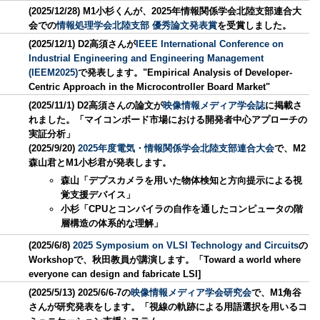
(2025/12/28) M1小杉くんが、2025年情報関係学会北陸支部連合大
会での
情報処理学会北陸支部 優秀論文発表賞
を受賞しました。
(2025/12/1) D2高須さんが
IEEE International Conference on
Industrial Engineering and Engineering Management
(IEEM2025)
で発表します。"Empirical Analysis of Developer-
Centric Approach in the Microcontroller Board Market"
(2025/11/1) D2高須さんの論文が
映像情報メディア学会誌
に掲載さ
れました。「マイコンボード市場における開発者中心アプローチの
実証分析」
(2025/9/20)
2025年度電気・情報関係学会北陸支部連合大会
で、M2
森山君とM1小杉君が発表します。
森山「デプスカメラを用いた物体検知と方向提示による視
覚支援デバイス」
小杉「CPUとコンパイラの自作を通したコンピュータの階
層構造の体系的な理解」
(2025/6/8)
2025 Symposium on VLSI Technology and Circuits
の
Workshopで、秋田教員が講演します。「Toward a world where
everyone can design and fabricate LSI]
(2025/5/13) 2025/6/6-7の
映像情報メディア学会研究会
で、M1角谷
さんが研究発表をします。「視線の軌跡による用語選択を用いるコ