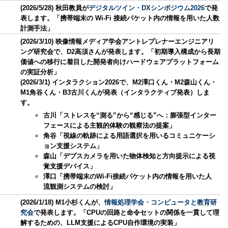
(2026/5/28) 秋田教員が
デジタルツイン・DXシンポジウム2026
で発
表します。「携帯端末の Wi-Fi 接続パケット内の情報を用いた人数
計測手法」
(2026/3/10) 映像情報メディア学会アントレプレナーエンジニアリ
ング研究会で、D2高須さんが発表します。「初期導入構成から長期
価値への移行に着目した開発者向けハードウェアプラットフォーム
の実証分析」
(2026/3/1) インタラクション2026で、M2澤口くん・M2森山くん・
M1角谷くん・B3古川くんが発表（インタラクティブ発表）しま
す。
古川「ストレスを“測る”から“感じる”へ：膨張型インター
フェースによる主観的体験の観察法の提案」
角谷「視線の軌跡による用語選択を用いるコミュニケーシ
ョン支援システム」
森山「デプスカメラを用いた物体検知と方向提示による視
覚支援デバイス」
澤口「携帯端末のWi-Fi接続パケット内の情報を用いた人
流観測システムの検討」
(2026/1/18) M1小杉くんが、
情報処理学会・コンピュータと教育研
究会
で発表します。「CPUの回路と命令セットの関係を一貫して理
解するための、LLM支援によるCPU自作環境の実装」