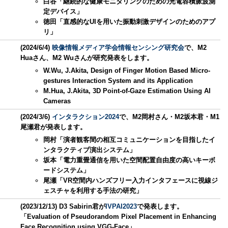
白谷「継続的な健康モニタリングのための光電容積脈波測
定デバイス」
徳田「直感的なUIを用いた振動刺激デザインのためのアプ
リ」
(2024/6/4)
映像情報メディア学会情報センシング研究会
で、M2
Huaさん、M2 Wuさんが研究発表をします。
W.Wu, J.Akita, Design of Finger Motion Based Micro-
gestures Interaction System and its Application
M.Hua, J.Akita, 3D Point-of-Gaze Estimation Using AI
Cameras
(2024/3/6)
インタラクション2024
で、M2岡村さん・M2坂本君・M1
尾瀬君が発表します。
岡村「演者観客間の相互コミュニケーションを目指したイ
ンタラクティブ演出システム」
坂本「電力重畳通信を用いた空間配置自由度の高いキーボ
ードシステム」
尾瀬「VR空間内ハンズフリー入力インタフェースに視線ジ
ェスチャを利用する手法の研究」
(2023/12/13) D3 Sabirin君が
IVPAI2023
で発表します。
「Evaluation of Pseudorandom Pixel Placement in Enhancing
Face Recognition using VGG-Face」