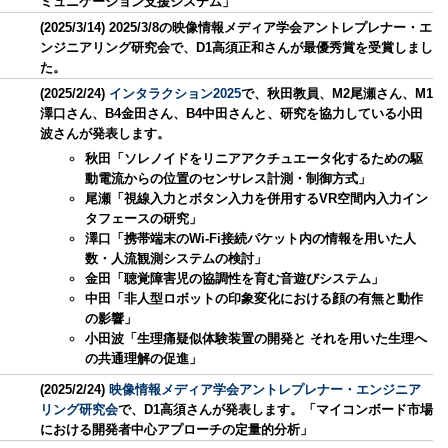
ミュニケーション支援システム」
(2025/3/14) 2025/3/8の映像情報メディア学会アントレプレナー・エ
ンジニアリング研究会で、D1高須正和さんが最優秀賞を受賞しまし
た。
(2025/2/24)
インタラクション2025
で、秋田教員、M2尾瀬さん、M1
澤口さん、B4金田さん、B4中田さんと、研究を協力している小田
波さんが発表します。
秋田「ソレノイドをリニアアクチュエータ化するための駆
動電流からの位置のセンサレス計測・制御方式」
尾瀬「視線入力とボタン入力を併用するVR空間内入力イン
タフェースの研究」
澤口「携帯端末のWi-Fi接続パケット内の情報を用いた人
数・人流観測システムの検討」
金田「聴覚障害児の協調性を育む音遊びシステム」
中田「非人型ロボットの印象変化における顔の有無と動作
の影響」
小田波「生理痛疑似体験装置の開発と それを用いた生理へ
の共通理解の促進」
(2025/2/24)
映像情報メディア学会アントレプレナー・エンジニア
リング研究会
で、D1高須さんが発表します。「マイコンボード市場
における開発者中心アプローチの定量的分析」