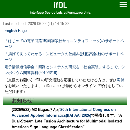
ifDL
interface Device Lab. at Kanazawa Univ.
Last-modified: 2026-06-22 (月) 14:15:32
English Page
「はじめての電子回路15講(講談社サイエンティフィック)のサポートペ
ージ
「揚げて炙ってわかるコンピュータの仕組み(技術評論社)のサポートペ
ージ
電子情報通信学会「回路とシステムの研究を「社会実装」するまで」シ
ンポジウム関連資料(2019/3/19)
【支援のお願い】ifDLの研究活動を応援していただける方は、ぜひ
寄付
をお願いいたします。（iDonate：少額からオンラインで寄付をしてい
ただけます）
お知らせ
†
(2026/6/22) M2 Bagasさんが
20th International Congress on
Advanced Applied Informatics(IIAI AAI 2026)
で発表します。"A
Dual-Stream Late Fusion Architecture for Multimodal Isolated
American Sign Language Classification"