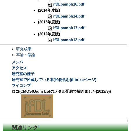
ifDLpamph16.pdf
(2014年度版)
ifDLpamph14.pdf
(2013年度版)
ifDLpamph13.pdf
(2012年度版)
ifDLpamph12.pdf
研究成果
卒論・修論
メンバ
アクセス
研究室の様子
研究室で所蔵している本(私物含む)(librizeページ)
マイコンブ
ロゴ(CMOS0.6um LSIのメタル配線で描きました(2012/9))
↑
関連リンク
†