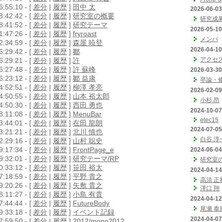
:55:10 - [
差分
|
履歴
]
田中 太
2026-06-03
:42:42 - [
差分
|
履歴
]
研究室の概要
研究成
:41:52 - [
差分
|
履歴
]
研究テーマ
2026-05-10
:47:26 - [
差分
|
履歴
]
fryroast
メンバ
:34:59 - [
差分
|
履歴
]
森屋 暁登
2026-04-10
:29:42 - [
差分
|
履歴
]
鄒
アクセ
:29:21 - [
差分
|
履歴
]
許
:27:48 - [
差分
|
履歴
]
許 蘇峰
2026-03-30
:23:12 - [
差分
|
履歴
]
鄒 益康
卒論・
:52:51 - [
差分
|
履歴
]
柳澤 孝亮
2026-02-09
:50:55 - [
差分
|
履歴
]
山本 裕太郎
小杉 昂
:50:30 - [
差分
|
履歴
]
西田 勇也
2024-10-07
:11:08 - [
差分
|
履歴
]
MenuBar
elec15
:44:01 - [
差分
|
履歴
]
在田 龍朗
2024-07-05
:21:21 - [
差分
|
履歴
]
北川 慎也
白谷 淳
:29:16 - [
差分
|
履歴
]
山村 聡史
:17:34 - [
差分
|
履歴
]
FrontPage_e
2024-06-04
:32:01 - [
差分
|
履歴
]
研究テーマ/RP
研究室
:33:12 - [
差分
|
履歴
]
笹田 裕太
2024-04-14
:18:59 - [
差分
|
履歴
]
平野 貴之
高須 正
:20:26 - [
差分
|
履歴
]
矢敷 貴之
澤口 翔
:11:27 - [
差分
|
履歴
]
小島 有貴
2024-04-12
:44:44 - [
差分
|
履歴
]
FutureBody
尾瀬 泰
:33:18 - [
差分
|
履歴
]
イベント記録
2024-04-07
:59:50 - [
差分
|
履歴
]
2012/mono2012