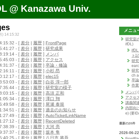
DL @ Kanazawa Univ.
ges
メニュ
月) 14:15:32
研究室
:15:32 - [
差分
|
履歴
]
FrontPage
ifDL)
:41:27 - [
差分
|
履歴
]
研究成果
ifD
:19:14 - [
差分
|
履歴
]
メンバ
ト記
:45:03 - [
差分
|
履歴
]
アクセス
研究
:31:37 - [
差分
|
履歴
]
卒論・修論
earc
:16:11 - [
差分
|
履歴
]
小杉 昂
研究
ch ac
:12:17 - [
差分
|
履歴
]
elec15
卒論
:53:03 - [
差分
|
履歴
]
白谷 淳一郎
作業
:35:44 - [
差分
|
履歴
]
研究室の様子
メンバ
(
:03:15 - [
差分
|
履歴
]
高須 正和
アクセ
:05:34 - [
差分
|
履歴
]
澤口 翔
講義関
:49:58 - [
差分
|
履歴
]
尾瀬 泰規
内部向
:34:51 - [
差分
|
履歴
]
過去のお知らせ
e) (要I
:27:49 - [
差分
|
履歴
]
AutoTicketLinkName
:27:12 - [
差分
|
履歴
]
RecentDeleted
最新の20件
:38:39 - [
差分
|
履歴
]
大河 亮
:37:37 - [
差分
|
履歴
]
坂本 隼
2026-06-22
:40:25 - [
差分
|
履歴
]
八日市 将吾
FrontP