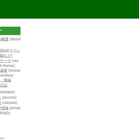
ー
の概要
(about
L blog(イベン
録など)
テーマ
(res
h theme)
成果
(resear
tivities)
・修論
日誌
member)
ス
(access)
連
(classes)
け情報
(privat
D/PWD)
age