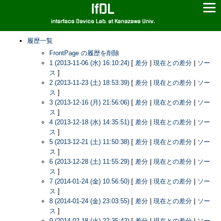
ifDL
interface Device Lab. at Kanazawa Univ.
履歴一覧
FrontPage の履歴を削除
1 (2013-11-06 (水) 16:10:24)
[
差分
|
現在との差分
|
ソー
ス
]
2 (2013-11-23 (土) 18:53:39)
[
差分
|
現在との差分
|
ソー
ス
]
3 (2013-12-16 (月) 21:56:06)
[
差分
|
現在との差分
|
ソー
ス
]
4 (2013-12-18 (水) 14:35:51)
[
差分
|
現在との差分
|
ソー
ス
]
5 (2013-12-21 (土) 11:50:38)
[
差分
|
現在との差分
|
ソー
ス
]
6 (2013-12-28 (土) 11:55:29)
[
差分
|
現在との差分
|
ソー
ス
]
7 (2014-01-24 (金) 10:56:50)
[
差分
|
現在との差分
|
ソー
ス
]
8 (2014-01-24 (金) 23:03:55)
[
差分
|
現在との差分
|
ソー
ス
]
9 (2014-02-18 (火) 22:35:42)
[
差分
|
現在との差分
|
ソー