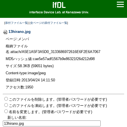
ifDL
interface Device Lab. at Kanazawa Univ.
[
添付ファイル一覧
] [
全ページの添付ファイル一覧
]
13hirano.jpg
ページ:メンバ
格納ファイル
名:attach/A5E1A5F3A5D0_3133686972616E6F2E6A7067
MD5ハッシュ値:cae5e57adf1567b9e86321f26d212d98
サイズ:58.3KB (59651 bytes)
Content-type:image/jpeg
登録日時:2013/04/24 14:11:50
アクセス数:1950
このファイルを削除します。(管理者パスワードが必要です)
このファイルを凍結します。(管理者パスワードが必要です)
名前を変更します。(管理者パスワードが必要です)
新しい名前: