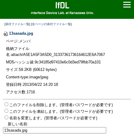
ifDL
interface Device Lab. at Kanazawa Univ.
[
添付ファイル一覧
] [
全ページの添付ファイル一覧
]
13sasada.jpg
ページ:メンバ
格納ファイル
名:attach/A5E1A5F3A5D0_31337361736164612E6A7067
MD5ハッシュ値:9c34185d97410e6c0d3ed79fbb70a101
サイズ:59.2KB (60612 bytes)
Content-type:image/jpeg
登録日時:2013/04/22 14:20:18
アクセス数:1716
このファイルを削除します。(管理者パスワードが必要です)
このファイルを凍結します。(管理者パスワードが必要です)
名前を変更します。(管理者パスワードが必要です)
新しい名前: