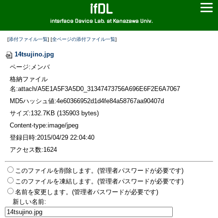
ifDL
interface Device Lab. at Kanazawa Univ.
[
添付ファイル一覧
] [
全ページの添付ファイル一覧
]
14tsujino.jpg
ページ:メンバ
格納ファイル
名:attach/A5E1A5F3A5D0_31347473756A696E6F2E6A7067
MD5ハッシュ値:4e60366952d1d4fe84a58767aa90407d
サイズ:132.7KB (135903 bytes)
Content-type:image/jpeg
登録日時:2015/04/29 22:04:40
アクセス数:1624
このファイルを削除します。(管理者パスワードが必要です)
このファイルを凍結します。(管理者パスワードが必要です)
名前を変更します。(管理者パスワードが必要です)
新しい名前: