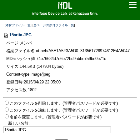
ifDL
interface Device Lab. at Kanazawa Univ.
[
添付ファイル一覧
] [
全ページの添付ファイル一覧
]
15arita.JPG
ページ:メンバ
格納ファイル名:attach/A5E1A5F3A5D0_313561726974612E4A5047
MD5ハッシュ値:74e76634d7e6e72bd9abbe759be0b71c
サイズ:144.5KB (147934 bytes)
Content-type:image/jpeg
登録日時:2015/04/29 22:05:00
アクセス数:1802
このファイルを削除します。(管理者パスワードが必要です)
このファイルを凍結します。(管理者パスワードが必要です)
名前を変更します。(管理者パスワードが必要です)
新しい名前: