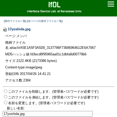
ifDL
interface Device Lab. at Kanazawa Univ.
[
添付ファイル一覧
] [
全ページの添付ファイル一覧
]
17yoshida.jpg
ページ:メンバ
格納ファイル
名:attach/A5E1A5F3A5D0_3137796F73686964612E6A7067
MD5ハッシュ値:fd3ecd8f95965aa01c1dbfa8d00779b6
サイズ:2122.4KB (2173386 bytes)
Content-type:image/jpeg
登録日時:2017/04/26 14:41:21
アクセス数:2384
このファイルを削除します。(管理者パスワードが必要です)
このファイルを凍結します。(管理者パスワードが必要です)
名前を変更します。(管理者パスワードが必要です)
新しい名前: