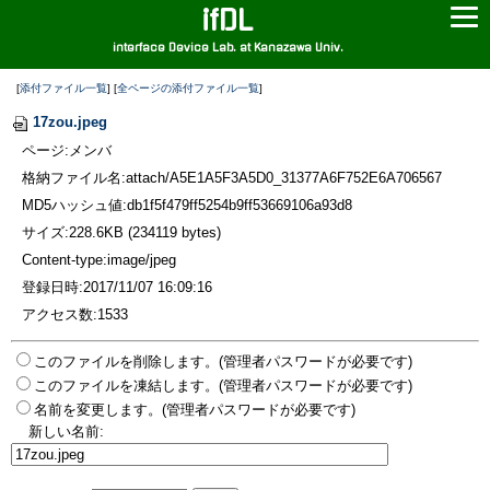
ifDL
interface Device Lab. at Kanazawa Univ.
[
添付ファイル一覧
] [
全ページの添付ファイル一覧
]
17zou.jpeg
ページ:メンバ
格納ファイル名:attach/A5E1A5F3A5D0_31377A6F752E6A706567
MD5ハッシュ値:db1f5f479ff5254b9ff53669106a93d8
サイズ:228.6KB (234119 bytes)
Content-type:image/jpeg
登録日時:2017/11/07 16:09:16
アクセス数:1533
このファイルを削除します。(管理者パスワードが必要です)
このファイルを凍結します。(管理者パスワードが必要です)
名前を変更します。(管理者パスワードが必要です)
新しい名前: