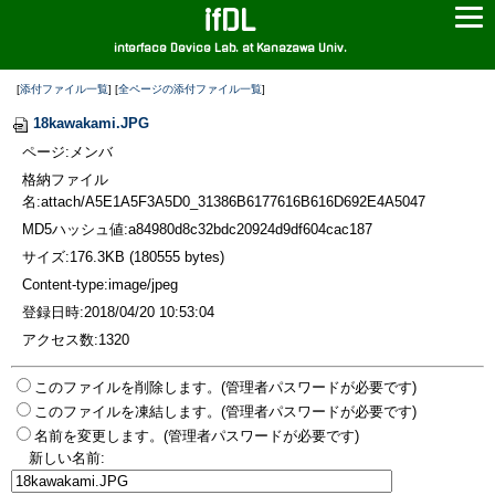
ifDL
interface Device Lab. at Kanazawa Univ.
[
添付ファイル一覧
] [
全ページの添付ファイル一覧
]
18kawakami.JPG
ページ:メンバ
格納ファイル
名:attach/A5E1A5F3A5D0_31386B6177616B616D692E4A5047
MD5ハッシュ値:a84980d8c32bdc20924d9df604cac187
サイズ:176.3KB (180555 bytes)
Content-type:image/jpeg
登録日時:2018/04/20 10:53:04
アクセス数:1320
このファイルを削除します。(管理者パスワードが必要です)
このファイルを凍結します。(管理者パスワードが必要です)
名前を変更します。(管理者パスワードが必要です)
新しい名前: