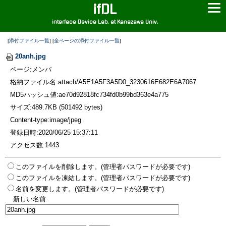
ifDL
interface Device Lab. at Kanazawa Univ.
[
添付ファイル一覧
] [
全ページの添付ファイル一覧
]
20anh.jpg
ページ:メンバ
格納ファイル名:attach/A5E1A5F3A5D0_3230616E682E6A7067
MD5ハッシュ値:ae70d92818fc734fd0b99bd363e4a775
サイズ:489.7KB (501492 bytes)
Content-type:image/jpeg
登録日時:2020/06/25 15:37:11
アクセス数:1443
このファイルを削除します。(管理者パスワードが必要です)
このファイルを凍結します。(管理者パスワードが必要です)
名前を変更します。(管理者パスワードが必要です)
新しい名前: