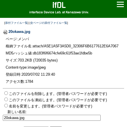
ifDL
interface Device Lab. at Kanazawa Univ.
[
添付ファイル一覧
] [
全ページの添付ファイル一覧
]
20okawa.jpg
ページ:メンバ
格納ファイル名:attach/A5E1A5F3A5D0_32306F6B6177612E6A7067
MD5ハッシュ値:db183f6f6674cfe69c61f53ae1fdbe5b
サイズ:703.2KB (720035 bytes)
Content-type:image/jpeg
登録日時:2020/07/02 11:29:40
アクセス数:1784
このファイルを削除します。(管理者パスワードが必要です)
このファイルを凍結します。(管理者パスワードが必要です)
名前を変更します。(管理者パスワードが必要です)
新しい名前: