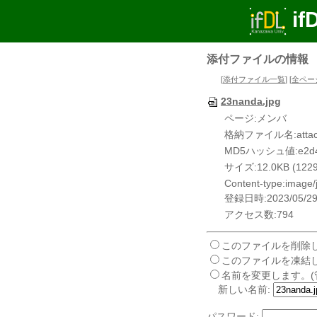
if
添付ファイルの情報
[
添付ファイル一覧
] [
全ペー
23nanda.jpg
ページ:メンバ
格納ファイル名:attach/
MD5ハッシュ値:e2d4fa
サイズ:12.0KB (12294
Content-type:image/
登録日時:2023/05/29 
アクセス数:794
このファイルを削除し
このファイルを凍結し
名前を変更します。(
新しい名前:
パスワード: