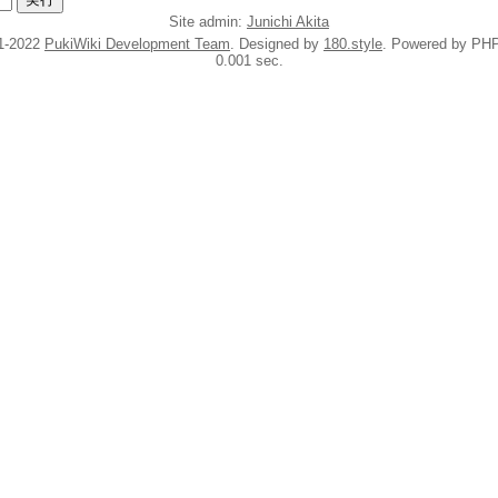
Site admin:
Junichi Akita
1-2022
PukiWiki Development Team
. Designed by
180.style
. Powered by PHP
0.001 sec.