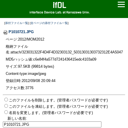
ifDL
interface Device Lab. at Kanazawa Univ.
[
添付ファイル一覧
] [
全ページの添付ファイル一覧
]
P1010721.JPG
ページ:2012/MOM2012
格納ファイル
名:attach/323031322F4D4F4D32303132_50313031303732312E4A5047
MD5ハッシュ値:c6e84f4a577d7241436415edc4103a09
サイズ:97.5KB (99814 bytes)
Content-type:image/jpeg
登録日時:2012/09/08 20:09:44
アクセス数:3776
このファイルを削除します。(管理者パスワードが必要です)
このファイルを凍結します。(管理者パスワードが必要です)
名前を変更します。(管理者パスワードが必要です)
新しい名前: