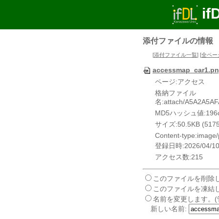
if
添付ファイルの情報
[
添付ファイル一覧
] [
全ペー
accessmap_car1.p
ページ:アクセス
格納ファイル
名:attach/A5A2A5A
MD5ハッシュ値:196c1f
サイズ:50.5KB (51754
Content-type:image
登録日時:2026/04/10 
アクセス数:215
このファイルを削除し
このファイルを凍結し
名前を変更します。(
新しい名前: