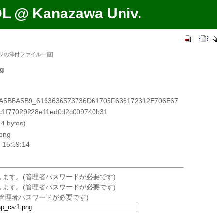
DL @ Kanazawa Univ.
ジの添付ファイル一覧
]
ng
FA5BBA5B9_6163636573736D61705F636172312E706E67
77029228e11ed0d2c009740b31
 bytes)
/png
15:39:14
ます。(管理者パスワードが必要です)
ます。(管理者パスワードが必要です)
管理者パスワードが必要です)