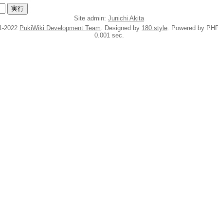
Site admin:
Junichi Akita
1-2022
PukiWiki Development Team
. Designed by
180.style
. Powered by PHP
0.001 sec.