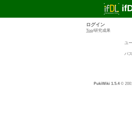
if
ログイン
Top
/
研究成果
ユー
パス
PukiWiki 1.5.4
© 200