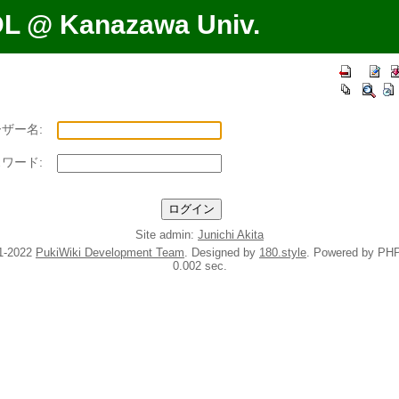
DL @ Kanazawa Univ.
ザー名:
ワード:
Site admin:
Junichi Akita
1-2022
PukiWiki Development Team
. Designed by
180.style
. Powered by PHP
0.002 sec.