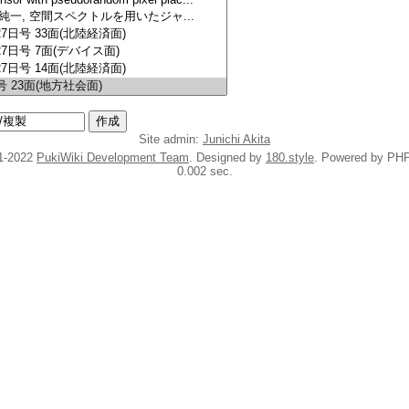
Site admin:
Junichi Akita
1-2022
PukiWiki Development Team
. Designed by
180.style
. Powered by PHP
0.002 sec.