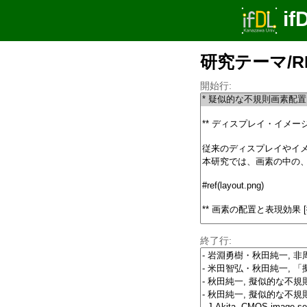
if
研究テーマ/R
開始行:
終了行: