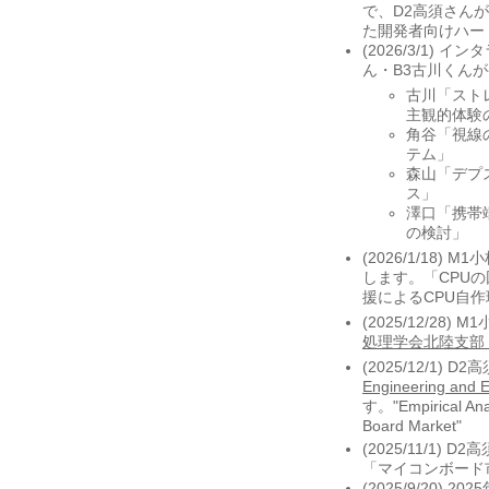
で、D2高須さん
た開発者向けハー
(2026/3/1)
ん・B3古川くん
古川「スト
主観的体験
角谷「視線
テム」
森山「デプ
ス」
澤口「携帯
の検討」
(2026/1/18) 
します。「CPU
援によるCPU自
(2025/12/2
処理学会北陸支部
(2025/12/1) D
Engineering and 
す。"Empirical Anal
Board Market"
(2025/11/1) 
「マイコンボード
(2025/9/20)
20