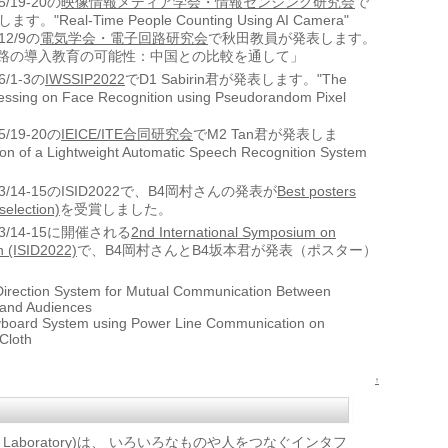
/5/19-20の
映像情報メディア学会・情報センシング研究会
で
。"Real-Time People Counting Using AI Camera"
/12/9の
電気学会・電子回路研究会
で秋田教員が発表します。
路の導入教育の可能性：中国との比較を通して」
/6/1-3の
IWSSIP2022
でD1 Sabirin君が発表します。"The
essing on Face Recognition using Pseudorandom Pixel
/5/19-20の
IEICE/ITE合同研究会
でM2 Tan君が発表しま
n of a Lightweight Automatic Speech Recognition System
022/3/14-15のISID2022で、B4岡村さんの発表が
Best posters
selection)
を受賞しました。
22/3/14-15に開催される
2nd International Symposium on
n (ISID2022)
で、B4岡村さんとB4坂本君が発表（ポスター）
 Direction System for Mutual Communication Between
 and Audiences
eyboard System using Power Line Communication on
Cloth
↑
 Device Laboratory)は、 いろいろなものや人をつなぐインタフ