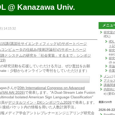
DL @ Kanazawa Univ.
メニュ
月) 14:15:32
研究室
ifDL)
ifD
15講(講談社サイエンティフィック)のサポートページ
ト記
コンピュータの仕組み(技術評論社)のサポートページ
研究
earc
回路とシステムの研究を「社会実装」するまで」シンポジ
研究
19)
ch ac
DLの研究活動を応援していただける方は、ぜひ
寄付
をお願
卒論
onate：少額からオンラインで寄付をしていただけます）
作業
メンバ
(
アクセ
講義関
 Bagasさんが
20th International Congress on Advanced
内部向
s(IIAI AAI 2026)
で発表します。"A Dual-Stream Late Fusion
e) (要I
ultimodal Isolated American Sign Language Classification"
田教員が
デジタルツイン・DXシンポジウム2026
で発表します。
最新の20件
-Fi 接続パケット内の情報を用いた人数計測手法」
2026-06-22
0) 映像情報メディア学会アントレプレナーエンジニアリング研究会
FrontP