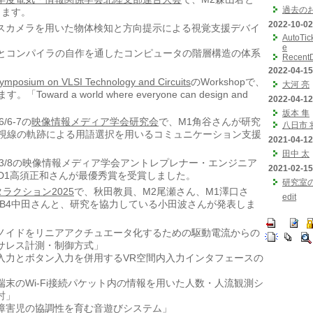
過去の
します。
2022-10-02
スカメラを用いた物体検知と方向提示による視覚支援デバイ
AutoTic
e
Uとコンパイラの自作を通したコンピュータの階層構造の体系
Recent
2022-04-15
ymposium on VLSI Technology and Circuits
のWorkshopで、
大河 亮
oward a world where everyone can design and
2022-04-12
坂本 隼
/6/6-7の
映像情報メディア学会研究会
で、M1角谷さんが研究
八日市 
視線の軌跡による用語選択を用いるコミュニケーション支援
2021-04-12
田中 太
) 2025/3/8の映像情報メディア学会アントレプレナー・エンジニア
2021-02-15
D1高須正和さんが最優秀賞を受賞しました。
研究室
ラクション2025
で、秋田教員、M2尾瀬さん、M1澤口さ
edit
、B4中田さんと、研究を協力している小田波さんが発表しま
ノイドをリニアアクチュエータ化するための駆動電流からの
サレス計測・制御方式」
入力とボタン入力を併用するVR空間内入力インタフェースの
端末のWi-Fi接続パケット内の情報を用いた人数・人流観測シ
討」
障害児の協調性を育む音遊びシステム」