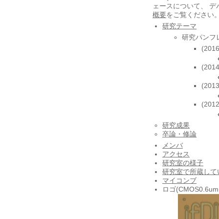
ェースについて、 デ
概要
をご覧ください
研究テーマ
研究パンフ
(20
(20
(20
(20
研究成果
卒論・修論
メンバ
アクセス
研究室の様子
研究室で所蔵している
マイコンブ
ロゴ(CMOS0.6u