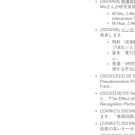
(2024/6/4)
映像情
Wuさんが研究発
W.Wu, J.Aki
Interaction 
M.Hua, J.Ak
(2024/3/6)
インタ
発表します。
岡村「演者
ブ演出シス
坂本「電力
ム」
尾瀬「VR
用する手法
(2023/12/13) D3 
Pseudorandom Pix
Face」
(2023/11/9) D
た。T"he Effect of
Recognition Perfo
(23/08/17) 2023/
ます。「集積回路
(23/08/17) 2023/
由度の高いキーボ