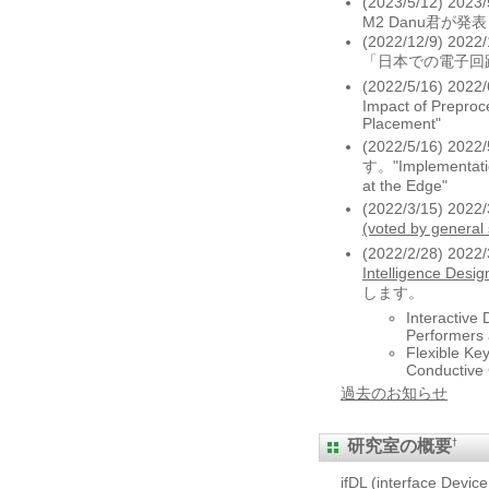
(2023/5/12) 2023
M2 Danu君が発表します
(2022/12/9) 2022
「日本での電子回
(2022/5/16) 2022
Impact of Preproc
Placement"
(2022/5/16) 2022
す。"Implementatio
at the Edge"
(2022/3/15) 2
(voted by general 
(2022/2/28) 20
Intelligence Desig
します。
Interactive
Performers
Flexible K
Conductive 
過去のお知らせ
†
研究室の概要
ifDL (interface