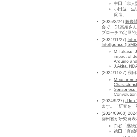
中田「非人
小田波「生
促進」
(2025/2/24)
映像
会
で、D1高須さ
プローチの定量的
(2024/11/27)
Inte
Intelligence (ISMI
M.Takasu, J
impact of d
Arduino an
J.Akita, ND
(2024/11/27
Measurement
Characterist
Sensorless 
Convolution
(2024/9/27)
d.l
ます。「研究を「
(2024/09/08)
20
徳田君が研究発表
白谷「継続
徳田「直感