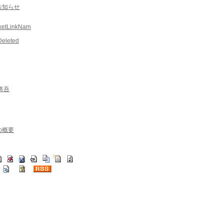
お知らせ
ketLinkNam
Deleted
将吾
の概要