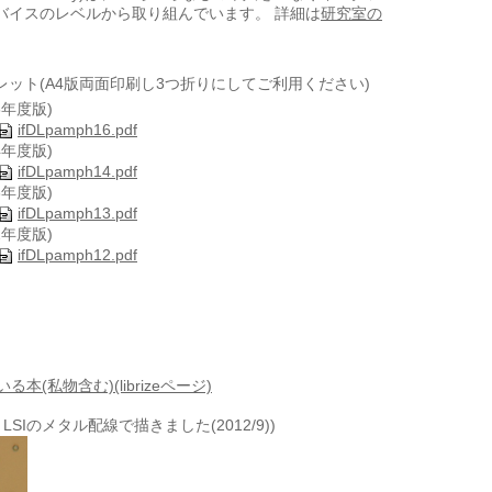
バイスのレベルから取り組んでいます。 詳細は
研究室の
。
レット(A4版両面印刷し3つ折りにしてご利用ください)
16年度版)
ifDLpamph16.pdf
14年度版)
ifDLpamph14.pdf
13年度版)
ifDLpamph13.pdf
12年度版)
ifDLpamph12.pdf
本(私物含む)(librizeページ)
m LSIのメタル配線で描きました(2012/9))