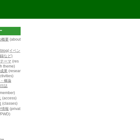
ー
の概要
(about
L blog(イベン
録など)
テーマ
(res
h theme)
成果
(resear
tivities)
・修論
日誌
member)
ス
(access)
連
(classes)
け情報
(privat
D/PWD)
age