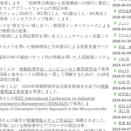
が発表します。「初期導入構成から長期価値への移行に着目し
2026-06-03
ドウェアプラットフォームの実証分析」
研究成
 インタラクション2026で、M2澤口くん・M2森山くん・M1角谷く
2026-05-10
が発表（インタラクティブ発表）します。
メンバ
レスを“測る”から“感じる”へ：膨張型インターフェースによる
2026-04-10
の観察法の提案」
アクセ
の軌跡による用語選択を用いるコミュニケーション支援シス
2026-03-30
スカメラを用いた物体検知と方向提示による視覚支援デバイ
卒論・
2026-02-09
端末のWi-Fi接続パケット内の情報を用いた人流観測システム
小杉 昂
2024-10-07
M1小杉くんが、
情報処理学会・コンピュータと教育研究会
で発表
elec15
の回路と命令セットの関係を一貫して理解するための、LLM支
2024-07-05
作環境の実装」
白谷 淳
8) M1小杉くんが、2025年情報関係学会北陸支部連合大会での
情報
2024-06-04
 優秀論文発表賞
を受賞しました。
研究室
2高須さんが
IEEE International Conference on Industrial
2024-04-14
Engineering Management (IEEM2025)
で発表しま
高須 正
ysis of Developer-Centric Approach in the Microcontroller
澤口 翔
2024-04-12
D2高須さんの論文が
映像情報メディア学会誌
に掲載されました。
尾瀬 泰
市場における開発者中心アプローチの実証分析」
2024-04-07
25年度電気・情報関係学会北陸支部連合大会
で、M2森山君と