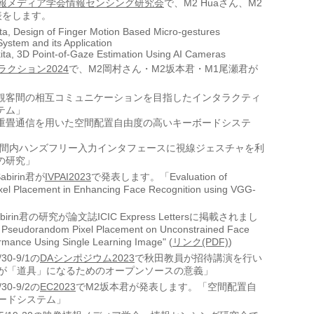
報メディア学会情報センシング研究会
で、M2 Huaさん、M2
表をします。
ta, Design of Finger Motion Based Micro-gestures
System and its Application
ita, 3D Point-of-Gaze Estimation Using AI Cameras
ラクション2024
で、M2岡村さん・M2坂本君・M1尾瀬君が
観客間の相互コミュニケーションを目指したインタラクティ
テム」
重畳通信を用いた空間配置自由度の高いキーボードシステ
空間内ハンズフリー入力インタフェースに視線ジェスチャを利
の研究」
Sabirin君が
IVPAI2023
で発表します。「Evaluation of
el Placement in Enhancing Face Recognition using VGG-
3 Sabirin君の研究が論文誌ICIC Express Lettersに掲載されまし
 Pseudorandom Pixel Placement on Unconstrained Face
rmance Using Single Learning Image" (
リンク(PDF)
)
8/30-9/1の
DAシンポジウム2023
で秋田教員が招待講演を行い
が「道具」になるためのオープンソースの意義」
8/30-9/2の
EC2023
でM2坂本君が発表します。「空間配置自
ードシステム」