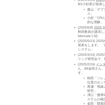
M1小杉君が発表
森山「デプ
ス」
小杉「CP
的な理解」
(2025/6/8)
2025 S
秋田教員が講演します。「T
fabricate LSI]
(2025/5/13) 2025
発表をします。「
システム」
(2025/3/14
リング研究会で、
(2025/2/24)
インタ
ん、B4金田さん
す。
秋田「ソレ
位置のセン
尾瀬「視線
研究」
澤口「携帯
ステムの検
金田「聴覚