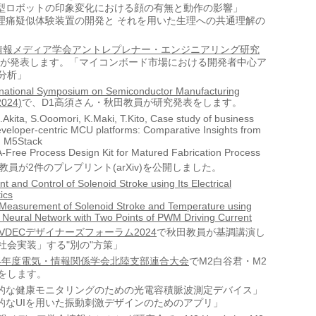
型ロボットの印象変化における顔の有無と動作の影響」
理痛疑似体験装置の開発と それを用いた生理への共通理解の
情報メディア学会アントレプレナー・エンジニアリング研究
んが発表します。「マイコンボード市場における開発者中心ア
分析」
rnational Symposium on Semiconductor Manufacturing
2024)
で、D1高須さん・秋田教員が研究発表をします。
.Akita, S.Ooomori, K.Maki, T.Kito, Case study of business
eveloper-centric MCU platforms: Comparative Insights from
d M5Stack
A-Free Process Design Kit for Matured Fabrication Process
) 秋田教員が2件のプレプリント(arXiv)を公開しました。
 and Control of Solenoid Stroke using Its Electrical
ics
Measurement of Solenoid Stroke and Temperature using
 Neural Network with Two Points of PWM Driving Current
ab-VDECデザイナーズフォーラム2024
で秋田教員が基調講演し
社会実装」する"別の"方策」
24年度電気・情報関係学会北陸支部連合大会
でM2白谷君・M2
をします。
的な健康モニタリングのための光電容積脈波測定デバイス」
的なUIを用いた振動刺激デザインのためのアプリ」