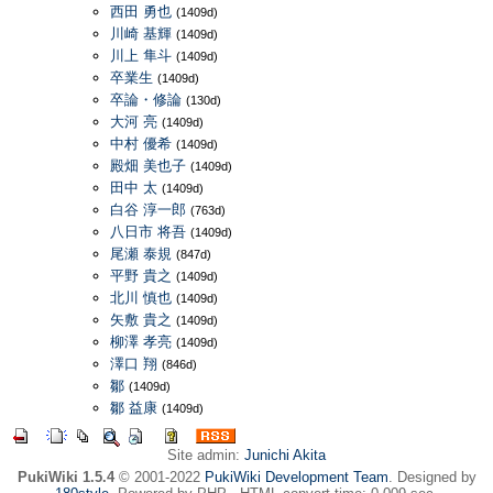
西田 勇也
(1409d)
川崎 基輝
(1409d)
川上 隼斗
(1409d)
卒業生
(1409d)
卒論・修論
(130d)
大河 亮
(1409d)
中村 優希
(1409d)
殿畑 美也子
(1409d)
田中 太
(1409d)
白谷 淳一郎
(763d)
八日市 将吾
(1409d)
尾瀬 泰規
(847d)
平野 貴之
(1409d)
北川 慎也
(1409d)
矢敷 貴之
(1409d)
柳澤 孝亮
(1409d)
澤口 翔
(846d)
鄒
(1409d)
鄒 益康
(1409d)
Site admin:
Junichi Akita
PukiWiki 1.5.4
© 2001-2022
PukiWiki Development Team
. Designed by