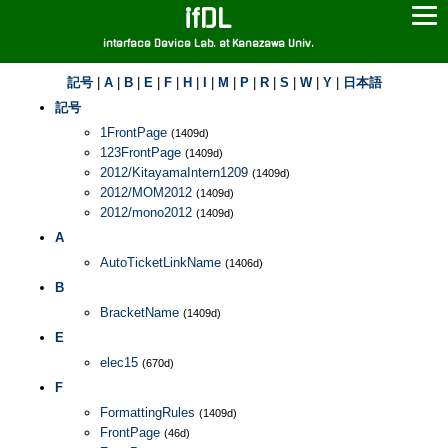
ifDL
interface Device Lab. at Kanazawa Univ.
記号
|
A
|
B
|
E
|
F
|
H
|
I
|
M
|
P
|
R
|
S
|
W
|
Y
|
日本語
記号
1FrontPage
(1409d)
123FrontPage
(1409d)
2012/KitayamaIntern1209
(1409d)
2012/MOM2012
(1409d)
2012/mono2012
(1409d)
A
AutoTicketLinkName
(1406d)
B
BracketName
(1409d)
E
elec15
(670d)
F
FormattingRules
(1409d)
FrontPage
(46d)