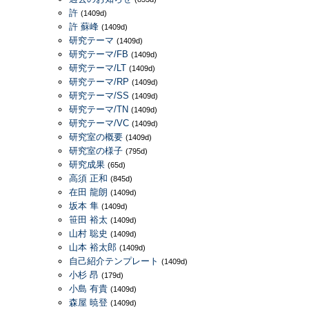
許
(1409d)
許 蘇峰
(1409d)
研究テーマ
(1409d)
研究テーマ/FB
(1409d)
研究テーマ/LT
(1409d)
研究テーマ/RP
(1409d)
研究テーマ/SS
(1409d)
研究テーマ/TN
(1409d)
研究テーマ/VC
(1409d)
研究室の概要
(1409d)
研究室の様子
(795d)
研究成果
(65d)
高須 正和
(845d)
在田 龍朗
(1409d)
坂本 隼
(1409d)
笹田 裕太
(1409d)
山村 聡史
(1409d)
山本 裕太郎
(1409d)
自己紹介テンプレート
(1409d)
小杉 昂
(179d)
小島 有貴
(1409d)
森屋 暁登
(1409d)