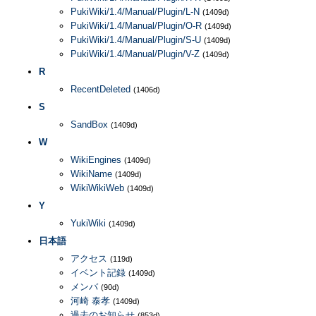
PukiWiki/1.4/Manual/Plugin/L-N
(1409d)
PukiWiki/1.4/Manual/Plugin/O-R
(1409d)
PukiWiki/1.4/Manual/Plugin/S-U
(1409d)
PukiWiki/1.4/Manual/Plugin/V-Z
(1409d)
R
RecentDeleted
(1406d)
S
SandBox
(1409d)
W
WikiEngines
(1409d)
WikiName
(1409d)
WikiWikiWeb
(1409d)
Y
YukiWiki
(1409d)
日本語
アクセス
(119d)
イベント記録
(1409d)
メンバ
(90d)
河崎 泰孝
(1409d)
過去のお知らせ
(853d)