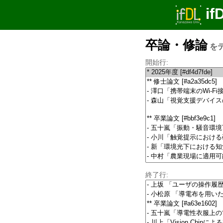
if
卒論・修論
を
開始行:
終了行: