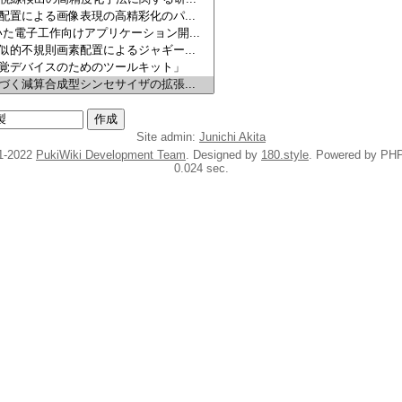
Site admin:
Junichi Akita
1-2022
PukiWiki Development Team
. Designed by
180.style
. Powered by PHP
0.024 sec.