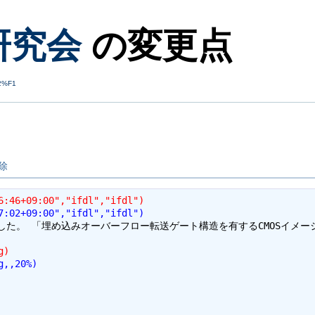
月研究会
の変更点
2%F1
。
。
除
6:46+09:00","ifdl","ifdl")
7:02+09:00","ifdl","ifdl")
した。 「埋め込みオーバーフロー転送ゲート構造を有するCMOSイメ
g)
g,,20%)