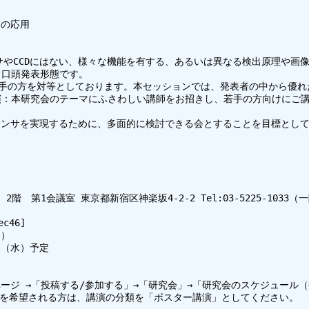
の応用

ンサやCCDにはない、様々な機能を有する、あるいは異なる検出原理や
口頭発表形態です。

若手の方を対等としております。本セッションでは、発表者の中から優れ
演：本研究会のテーマにふさわしい講師をお招きし、若手の方向けにご講
ンサを実現するために、多面的に検討できる会とすることを目標として
1会議室 東京都新宿区神楽坂4-2-2 Tel:03-5225-1033（一階受付） ht
46]

）

日（水）予定

「投稿する/参加する」→「研究会」→「研究会のスケジュール（研究会発表申込システム
を希望される方は、講演の分類を「ポスター講演」としてください。
