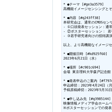
* ●テーマ [#ge3a3579]

高機能イメージセンシングとそ
* ●内容 [#q243ff38]

本研究会は、通常のCMOSセ
- ①口頭発表セッション：通常
- ②ポスターセッション： 
- ③若手研究者向けの招待講
以上、より高機能なイメージセ
* ●開催日時 [#kd925f60]

2023年6月21日（水）

* ●場所 [#c901c694]

会場 東京理科大学森戸記念館　2階　第
* ●発表申込のご案内 [#f797ec
申込締切：2023年4月24日（月
予稿原稿締切：2023年5月31
* ●申し込み先 [#q3985144]

映像情報メディア学会ホームページ →
※ポスターセッションでの発表