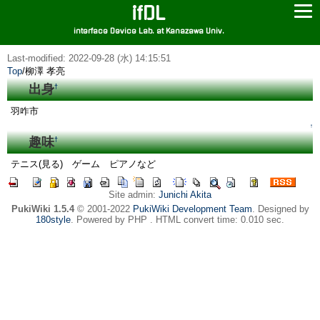
ifDL
interface Device Lab. at Kanazawa Univ.
Last-modified: 2022-09-28 (水) 14:15:51
Top
/
柳澤 孝亮
出身
†
羽咋市
↑
趣味
†
テニス(見る) ゲーム ピアノなど
Site admin:
Junichi Akita
PukiWiki 1.5.4
© 2001-2022
PukiWiki Development Team
. Designed by
180style
. Powered by PHP . HTML convert time: 0.010 sec.