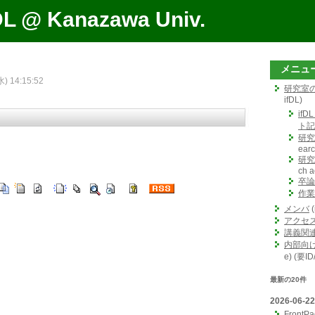
DL @ Kanazawa Univ.
メニュ
水) 14:15:52
研究室
ifDL)
ifD
ト記
研究
earc
研究
ch ac
卒論
作業
メンバ
(
アクセ
講義関
内部向
e) (要I
最新の20件
2026-06-22
FrontP