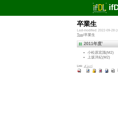
if
卒業生
Last-modified: 2022-09-28 (
Top
/
卒業生
†
2011年度
小松原宏識(M2)
上坂洋紀(M2)
Link:
メンバ