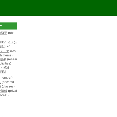
ー
の概要
(about
L blog(イベン
録など)
テーマ
(res
h theme)
成果
(resear
tivities)
・修論
日誌
member)
ス
(access)
連
(classes)
け情報
(privat
D/PWD)
age