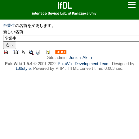
ifDL
interface Device Lab. at Kanazawa Univ.
卒業生
の名前を変更します。
新しい名前:
Site admin:
Junichi Akita
PukiWiki 1.5.4
© 2001-2022
PukiWiki Development Team
. Designed by
180style
. Powered by PHP . HTML convert time: 0.003 sec.