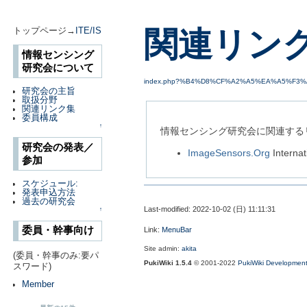
関連リン
トップページ→
ITE/IS
情報センシング
研究会について
index.php?%B4%D8%CF%A2%A5%EA%A5%F3
研究会の主旨
取扱分野
関連リンク集
委員構成
↑
情報センシング研究会に関連する
研究会の発表／
ImageSensors.Org
Intern
参加
スケジュール:
発表申込方法
過去の研究会
Last-modified: 2022-10-02 (日) 11:11:31
↑
委員・幹事向け
Link:
MenuBar
Site admin:
akita
(委員・幹事のみ:要パ
PukiWiki 1.5.4
© 2001-2022
PukiWiki Developmen
スワード)
Member